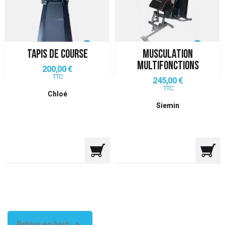
 ANTIGASPI
S DE COMBAT
TAPIS DE COURSE
MUSCULATION
S DE RAQUETTE
MULTIFONCTIONS
Prix
200,00 €
TTC
Prix
245,00 €
TTC
Chloé
Siemin

Retour en haut