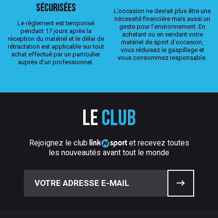
sécurisées
L’occasion ne devrait plus être une
nécessité financière mais aussi un
Le règlement est temporisé
geste pour l’environnement. En
pendant 17 jours après la
achetant ou en vendant votre
réception du matériel et le délai de
matériel de sport d'occasion,
rétractation est applicable sur tout
vous réduisez le gaspillage et
achat effectué par un particulier
vous consommez responsable.
auprès d’un professionnel.
Le
club
Rejoignez le club
et recevez toutes
les nouveautés avant tout le monde