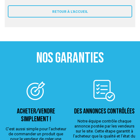
 ANTIGASPI
RETOUR À L'ACCUEIL
S DE COMBAT
S DE RAQUETTE
NOS GARANTIES
ACHETER/VENDRE
Des annonces contrôlées
simplement !
Notre équipe contrôle chaque
annonce postée par les vendeurs
C’est aussi simple pour l’acheteur
sur le site. Cette étape garantit à
de commander un produit que
l’acheteur que la qualité et l’état du
pour le vendeur de créer une