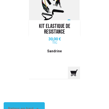
 ANTIGASPI
S DE COMBAT
KIT ELASTIQUE DE
S DE RAQUETTE
RESISTANCE
Prix
30,00 €
TTC
Sandrine

Retour en haut