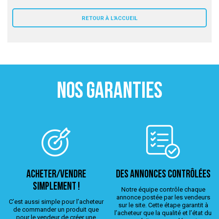
 ANTIGASPI
RETOUR À L'ACCUEIL
S DE COMBAT
S DE RAQUETTE
NOS GARANTIES
ACHETER/VENDRE
Des annonces contrôlées
simplement !
Notre équipe contrôle chaque
annonce postée par les vendeurs
C’est aussi simple pour l’acheteur
sur le site. Cette étape garantit à
de commander un produit que
l’acheteur que la qualité et l’état du
pour le vendeur de créer une