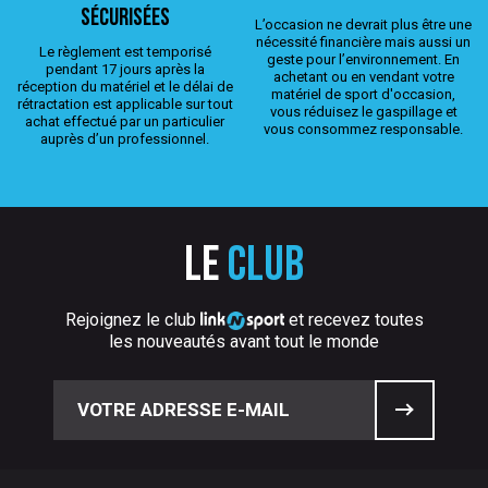
sécurisées
L’occasion ne devrait plus être une
nécessité financière mais aussi un
Le règlement est temporisé
geste pour l’environnement. En
pendant 17 jours après la
achetant ou en vendant votre
réception du matériel et le délai de
matériel de sport d'occasion,
rétractation est applicable sur tout
vous réduisez le gaspillage et
achat effectué par un particulier
vous consommez responsable.
auprès d’un professionnel.
Le
club
Rejoignez le club
et recevez toutes
les nouveautés avant tout le monde