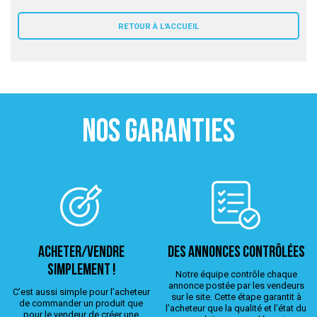
 ANTIGASPI
RETOUR À L'ACCUEIL
S DE COMBAT
S DE RAQUETTE
NOS GARANTIES
ACHETER/VENDRE
Des annonces contrôlées
simplement !
Notre équipe contrôle chaque
annonce postée par les vendeurs
C’est aussi simple pour l’acheteur
sur le site. Cette étape garantit à
de commander un produit que
l’acheteur que la qualité et l’état du
pour le vendeur de créer une