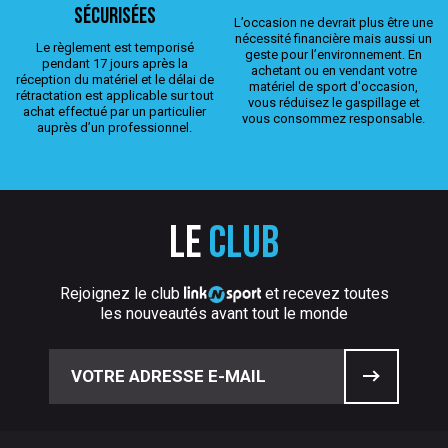
sécurisées
L’occasion ne devrait plus être une
nécessité financière mais aussi un
Le règlement est temporisé
geste pour l’environnement. En
pendant 17 jours après la
achetant ou en vendant votre
réception du matériel et le délai de
matériel de sport d'occasion,
rétractation est applicable sur tout
vous réduisez le gaspillage et
achat effectué par un particulier
vous consommez responsable.
auprès d’un professionnel.
Le
club
Rejoignez le club
et recevez toutes
les nouveautés avant tout le monde