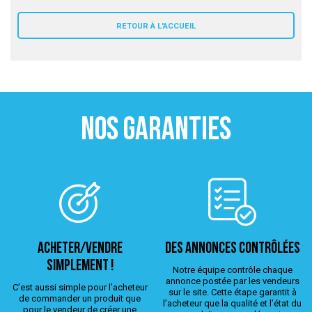
 ANTIGASPI
RETOUR À L'ACCUEIL
S DE COMBAT
S DE RAQUETTE
NOS GARANTIES
ACHETER/VENDRE
Des annonces contrôlées
simplement !
Notre équipe contrôle chaque
annonce postée par les vendeurs
C’est aussi simple pour l’acheteur
sur le site. Cette étape garantit à
de commander un produit que
l’acheteur que la qualité et l’état du
pour le vendeur de créer une