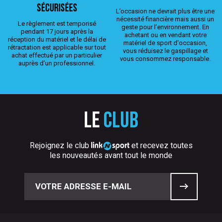
sécurisées
L’occasion ne devrait plus être une
nécessité financière mais aussi un
Le règlement est temporisé
geste pour l’environnement. En
pendant 17 jours après la
achetant ou en vendant votre
réception du matériel et le délai de
matériel de sport d'occasion,
rétractation est applicable sur tout
vous réduisez le gaspillage et
achat effectué par un particulier
vous consommez responsable.
auprès d’un professionnel.
Le
club
Rejoignez le club
et recevez toutes
les nouveautés avant tout le monde