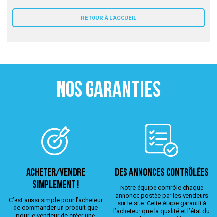
 ANTIGASPI
RETOUR À L'ACCUEIL
S DE COMBAT
S DE RAQUETTE
NOS GARANTIES
ACHETER/VENDRE
Des annonces contrôlées
simplement !
Notre équipe contrôle chaque
annonce postée par les vendeurs
C’est aussi simple pour l’acheteur
sur le site. Cette étape garantit à
de commander un produit que
l’acheteur que la qualité et l’état du
pour le vendeur de créer une