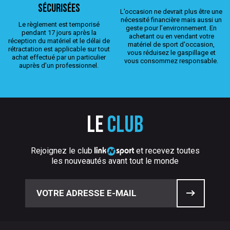
sécurisées
L’occasion ne devrait plus être une
nécessité financière mais aussi un
Le règlement est temporisé
geste pour l’environnement. En
pendant 17 jours après la
achetant ou en vendant votre
réception du matériel et le délai de
matériel de sport d'occasion,
rétractation est applicable sur tout
vous réduisez le gaspillage et
achat effectué par un particulier
vous consommez responsable.
auprès d’un professionnel.
Le
club
Rejoignez le club
et recevez toutes
les nouveautés avant tout le monde