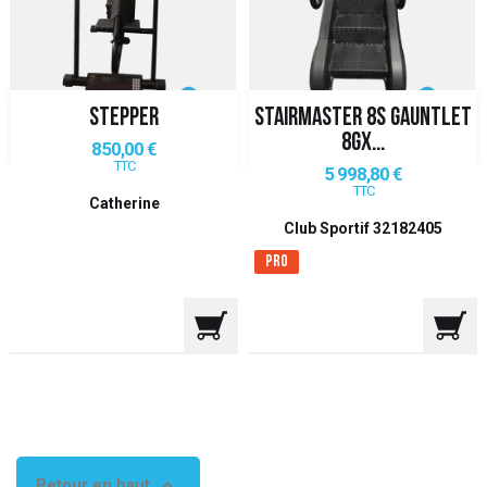
 ANTIGASPI
S DE COMBAT
STEPPER
STAIRMASTER 8S GAUNTLET
S DE RAQUETTE
8GX...
Prix
850,00 €
TTC
Prix
5 998,80 €
TTC
Catherine
Club Sportif 32182405
Pro

Retour en haut