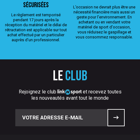
sécurisées
L’occasion ne devrait plus être une
nécessité financière mais aussi un
Le règlement est temporisé
geste pour l’environnement. En
pendant 17 jours après la
achetant ou en vendant votre
réception du matériel et le délai de
matériel de sport d'occasion,
rétractation est applicable sur tout
vous réduisez le gaspillage et
achat effectué par un particulier
vous consommez responsable.
auprès d’un professionnel.
Le
club
Rejoignez le club
et recevez toutes
les nouveautés avant tout le monde