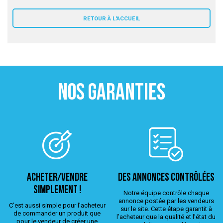
 ANTIGASPI
RETOUR À L'ACCUEIL
S DE COMBAT
S DE RAQUETTE
NOS GARANTIES
ACHETER/VENDRE
Des annonces contrôlées
simplement !
Notre équipe contrôle chaque
annonce postée par les vendeurs
C’est aussi simple pour l’acheteur
sur le site. Cette étape garantit à
de commander un produit que
l’acheteur que la qualité et l’état du
pour le vendeur de créer une