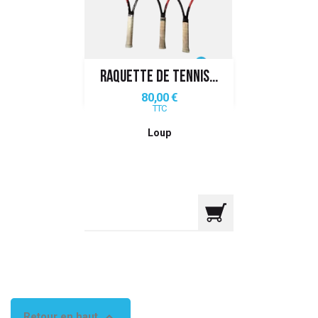
 ANTIGASPI
S DE COMBAT
RAQUETTE DE TENNIS...
S DE RAQUETTE
Prix
80,00 €
TTC
Loup

Retour en haut