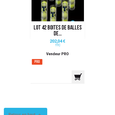
 ANTIGASPI
S DE COMBAT
LOT 42 BOITES DE BALLES
S DE RAQUETTE
DE...
Prix
202,04 €
TTC
Vendeur PRO
Pro

Retour en haut