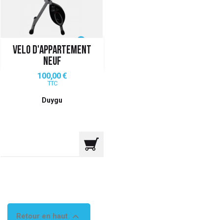
VELO D'APPARTEMENT
NEUF
Prix
100,00 €
TTC
Duygu

Retour en haut