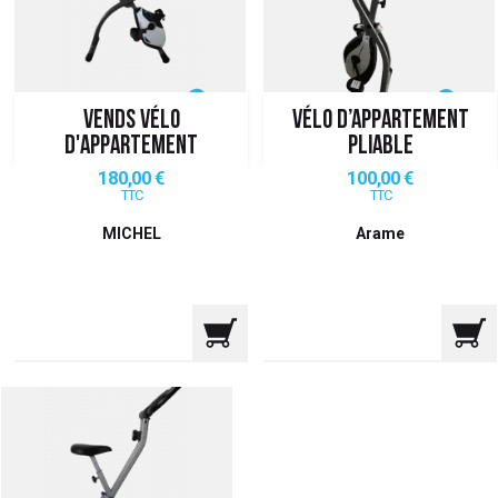
 ANTIGASPI
S DE COMBAT
VENDS VÉLO
VÉLO D’APPARTEMENT
S DE RAQUETTE
D'APPARTEMENT
PLIABLE
Prix
Prix
180,00 €
100,00 €
TTC
TTC
MICHEL
Arame