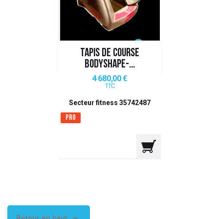
 ANTIGASPI
S DE COMBAT
TAPIS DE COURSE
S DE RAQUETTE
BODYSHAPE-...
Prix
4 680,00 €
TTC
Secteur fitness 35742487
Pro

Retour en haut