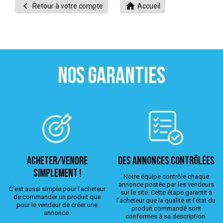


Retour à votre compte
Accueil
 ANTIGASPI
S DE COMBAT
S DE RAQUETTE
NOS GARANTIES
ACHETER/VENDRE
Des annonces contrôlées
simplement !
Notre équipe contrôle chaque
annonce postée par les vendeurs
C’est aussi simple pour l’acheteur
sur le site. Cette étape garantit à
de commander un produit que
l’acheteur que la qualité et l’état du
pour le vendeur de créer une
produit commandé sont
annonce.
conformes à sa description.