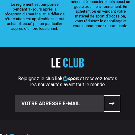
nécessité financière mais aussi un
Le règlement est temporisé
geste pour l’environnement. En
pendant 17 jours après la
achetant ou en vendant votre
réception du matériel et le délai de
matériel de sport d'occasion,
rétractation est applicable sur tout
vous réduisez le gaspillage et
achat effectué par un particulier
vous consommez responsable.
auprès d’un professionnel.
Le
club
Rejoignez le club
et recevez toutes
les nouveautés avant tout le monde