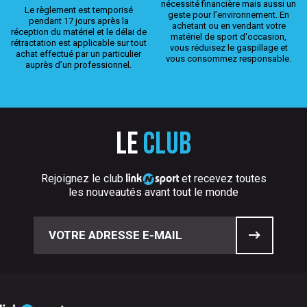
nécessité financière mais aussi un
Le règlement est temporisé
geste pour l’environnement. En
pendant 17 jours après la
achetant ou en vendant votre
réception du matériel et le délai de
matériel de sport d'occasion,
rétractation est applicable sur tout
vous réduisez le gaspillage et
achat effectué par un particulier
vous consommez responsable.
auprès d’un professionnel.
Le
club
Rejoignez le club
et recevez toutes
les nouveautés avant tout le monde