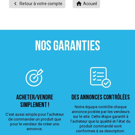


Retour à votre compte
Accueil
 ANTIGASPI
S DE COMBAT
S DE RAQUETTE
NOS GARANTIES
ACHETER/VENDRE
Des annonces contrôlées
simplement !
Notre équipe contrôle chaque
annonce postée par les vendeurs
C’est aussi simple pour l’acheteur
sur le site. Cette étape garantit à
de commander un produit que
l’acheteur que la qualité et l’état du
pour le vendeur de créer une
produit commandé sont
annonce.
conformes à sa description.