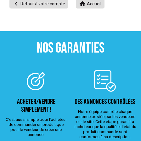


Retour à votre compte
Accueil
 ANTIGASPI
S DE COMBAT
S DE RAQUETTE
NOS GARANTIES
ACHETER/VENDRE
Des annonces contrôlées
simplement !
Notre équipe contrôle chaque
annonce postée par les vendeurs
C’est aussi simple pour l’acheteur
sur le site. Cette étape garantit à
de commander un produit que
l’acheteur que la qualité et l’état du
pour le vendeur de créer une
produit commandé sont
annonce.
conformes à sa description.