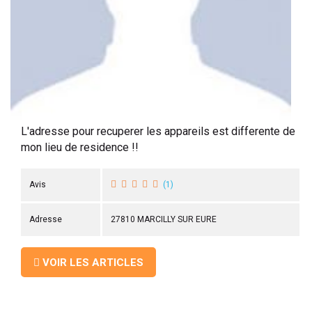
 ANTIGASPI
S DE COMBAT
S DE RAQUETTE
L'adresse pour recuperer les appareils est differente de
mon lieu de residence !!
Avis
(
1
)
Adresse
27810 MARCILLY SUR EURE
VOIR LES ARTICLES