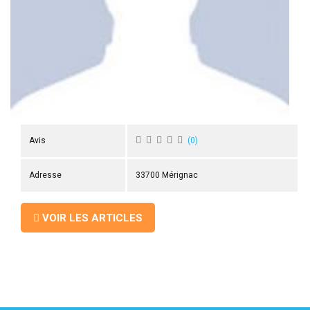
 ANTIGASPI
S DE COMBAT
S DE RAQUETTE
Avis
(
0
)
Adresse
33700 Mérignac
VOIR LES ARTICLES