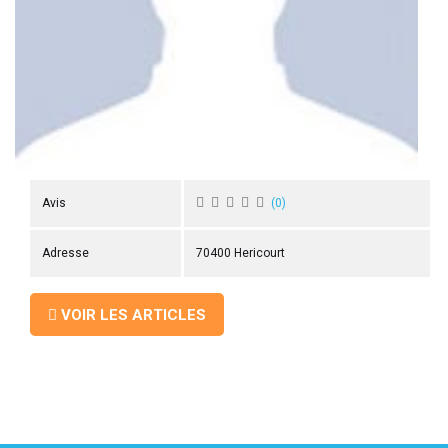
 ANTIGASPI
S DE COMBAT
S DE RAQUETTE
Avis
(
0
)
Adresse
70400 Hericourt
VOIR LES ARTICLES