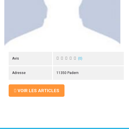
 ANTIGASPI
S DE COMBAT
S DE RAQUETTE
Avis
(
0
)
Adresse
11350 Padern
VOIR LES ARTICLES