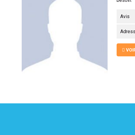
besoin.
Avis
UITATION
Adres
VOI