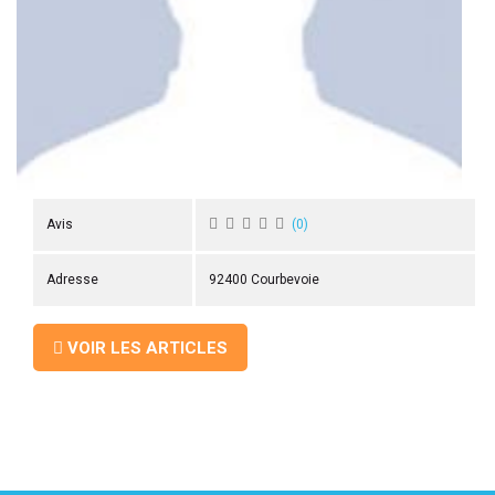
 ANTIGASPI
S DE COMBAT
S DE RAQUETTE
Avis
(
0
)
Adresse
92400 Courbevoie
VOIR LES ARTICLES