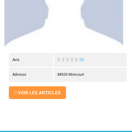
 ANTIGASPI
S DE COMBAT
S DE RAQUETTE
Avis
(
0
)
Adresse
88500 Mirecourt
VOIR LES ARTICLES