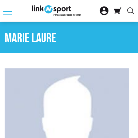







OUR
RETOUR
RETOUR
RETOUR
RETOUR
RETOUR
RETOUR
Marie laure

ATION
SELLE D'EQUITAT
SKI ALPIN
CLUB
FITNESS CARDIO
VTT
VOILE

ACCESSOIRES
SKI NORDIQUE
SAC
MUSCULATION
VELO DE ROUTE
BATEAU PLAISAN

SNOWBOARD
CHARIOT
VELO URBAIN ET 
GLISSE

SS MUSCU
AUTRES MATERIEL
ACCESSOIRES DE
VELO ELECTRIQU
ACCESSOIRES NA

SME
LOT SKIS
ACCESSOIRES DE

QUE
VELO ENFANT
S
SPORT