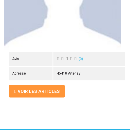
 ANTIGASPI
S DE COMBAT
S DE RAQUETTE
Avis
(
0
)
Adresse
45410 Artenay
VOIR LES ARTICLES