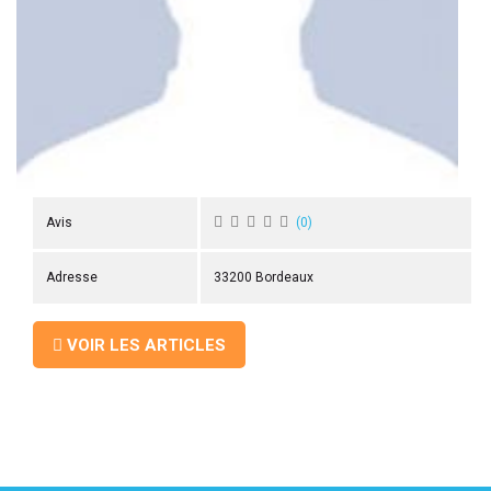
 ANTIGASPI
S DE COMBAT
S DE RAQUETTE
Avis
(
0
)
Adresse
33200 Bordeaux
VOIR LES ARTICLES