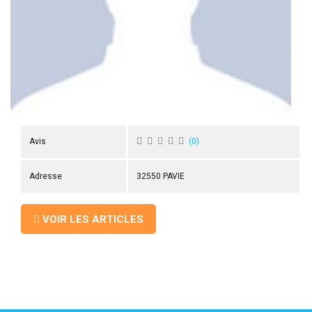
 ANTIGASPI
S DE COMBAT
S DE RAQUETTE
Avis
(
0
)
Adresse
32550 PAVIE
VOIR LES ARTICLES