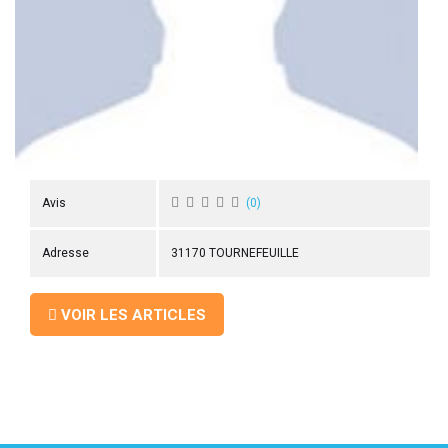
 ANTIGASPI
S DE COMBAT
S DE RAQUETTE
Avis
(
0
)
Adresse
31170 TOURNEFEUILLE
VOIR LES ARTICLES