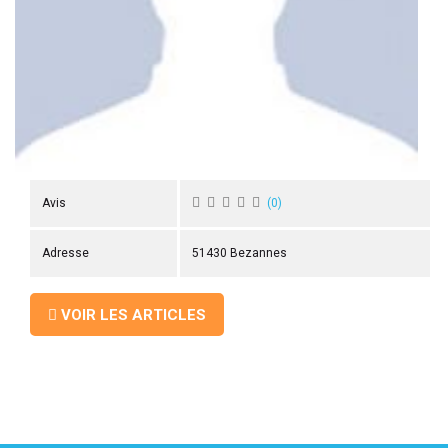
 ANTIGASPI
S DE COMBAT
S DE RAQUETTE
Avis
(
0
)
Adresse
51430 Bezannes
VOIR LES ARTICLES