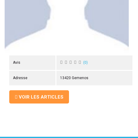
 ANTIGASPI
S DE COMBAT
S DE RAQUETTE
Avis
(
0
)
Adresse
13420 Gemenos
VOIR LES ARTICLES