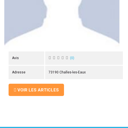
 ANTIGASPI
S DE COMBAT
S DE RAQUETTE
Avis
(
0
)
Adresse
73190 Challes-les-Eaux
VOIR LES ARTICLES