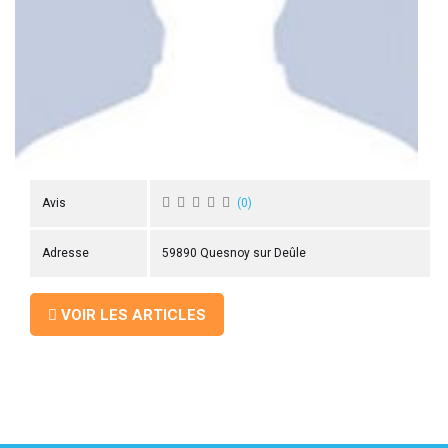
 ANTIGASPI
S DE COMBAT
S DE RAQUETTE
Avis
(
0
)
Adresse
59890 Quesnoy sur Deûle
VOIR LES ARTICLES