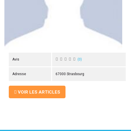
 ANTIGASPI
S DE COMBAT
S DE RAQUETTE
Avis
(
0
)
Adresse
67000 Strasbourg
VOIR LES ARTICLES