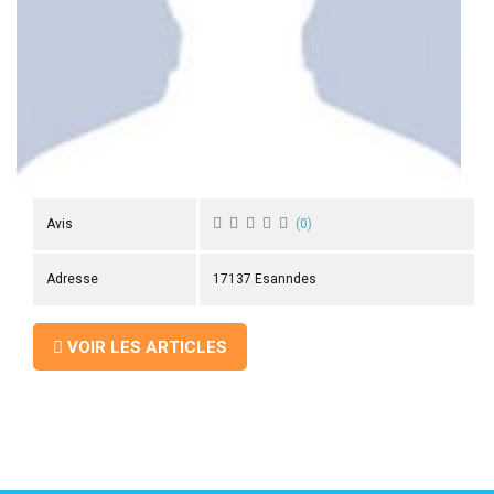
 ANTIGASPI
S DE COMBAT
S DE RAQUETTE
Avis
(
0
)
Adresse
17137 Esanndes
VOIR LES ARTICLES