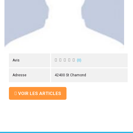
 ANTIGASPI
S DE COMBAT
S DE RAQUETTE
Avis
(
0
)
Adresse
42400 St Chamond
VOIR LES ARTICLES