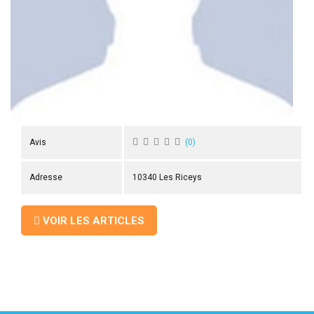
 ANTIGASPI
S DE COMBAT
S DE RAQUETTE
Avis
(
0
)
Adresse
10340 Les Riceys
VOIR LES ARTICLES