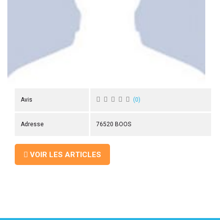
 ANTIGASPI
S DE COMBAT
S DE RAQUETTE
Avis
(
0
)
Adresse
76520 BOOS
VOIR LES ARTICLES