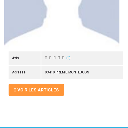
 ANTIGASPI
S DE COMBAT
S DE RAQUETTE
Avis
(
0
)
Adresse
03410 PREMIL MONTLUCON
VOIR LES ARTICLES