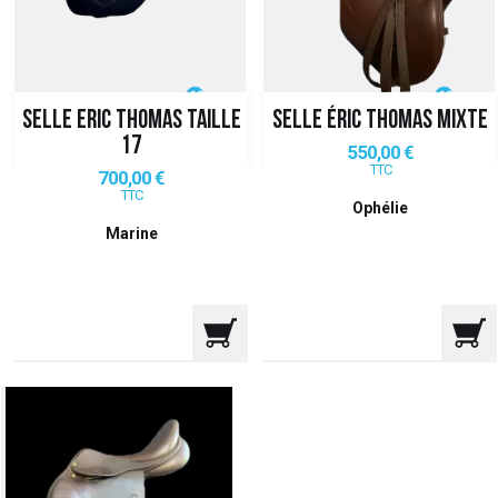
 ANTIGASPI
S DE COMBAT
SELLE ERIC THOMAS TAILLE
SELLE ÉRIC THOMAS MIXTE
S DE RAQUETTE
17
Prix
550,00 €
TTC
Prix
700,00 €
TTC
Ophélie
Marine