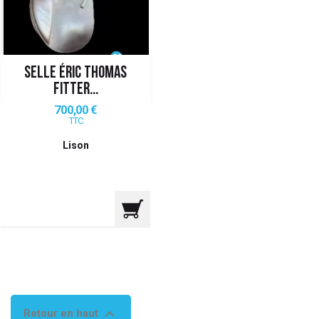
SELLE ÉRIC THOMAS
FITTER...
Prix
700,00 €
TTC
Lison

Retour en haut