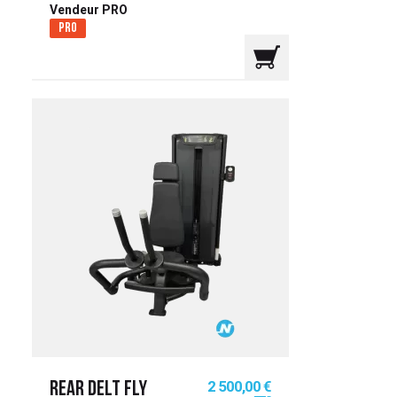
Vendeur PRO
Pro
Prix
2 500,00 €
REAR DELT FLY