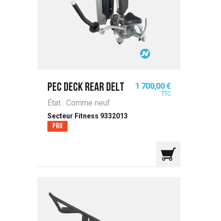
Prix
1 700,00 €
PEC DECK REAR DELT
TTC
État : Comme neuf
Secteur Fitness 9332013
Pro