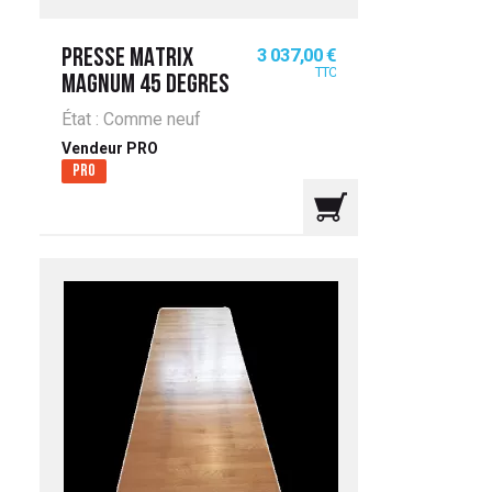
Prix
3 037,00 €
PRESSE MATRIX
TTC
MAGNUM 45 DEGRES
État : Comme neuf
Vendeur PRO
Pro