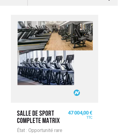
Prix
47 004,00 €
SALLE DE SPORT
TTC
COMPLETE MATRIX
État : Opportunité rare