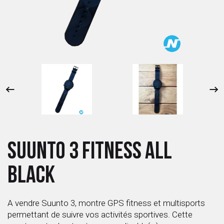
 ANTIGASPI
S DE COMBAT
S DE RAQUETTE
SUUNTO 3 FITNESS ALL
BLACK
A vendre Suunto 3, montre GPS fitness et multisports
permettant de suivre vos activités sportives. Cette