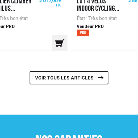
2 617,00 €
2 88
LIER CLIMBER
LOT 4 VÉLOS
TTC
ILUS...
INDOOR CYCLING...
 Très bon état
État : Très bon état
ur PRO
Vendeur PRO
Pro
VOIR TOUS LES ARTICLES