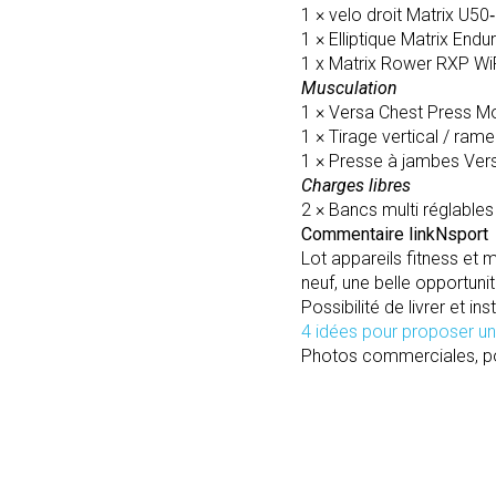
1 × velo droit Matrix U50
1 × Elliptique Matrix End
1 x Matrix Rower RXP Wi
Musculation
1 × Versa Chest Press 
1 × Tirage vertical / ra
1 × Presse à jambes Ve
Charges libres
2 × Bancs multi réglabl
Commentaire linkNsport
Lot appareils fitness et 
neuf, une belle opportun
Possibilité de livrer et in
4 idées pour proposer une
Photos commerciales, po