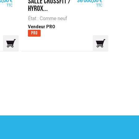
0,00 €
36 000,00 €
SALLE CROSSFIT /
LOT TEC
TTC
TTC
HYROX...
PREMIUM 
État : Comme neuf
État : Trè
Vendeur PRO
Vendeur 
Pro
Pro