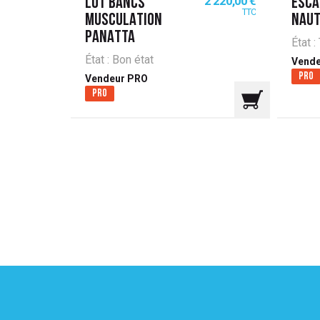
4 440,00 €
2 220,00 €
LOT BANCS
ESCA
TTC
TTC
MUSCULATION
NAUT
PANATTA
État :
État : Bon état
Vende
Pro
Vendeur PRO
Pro