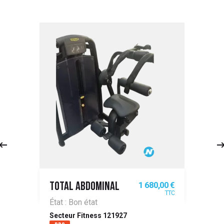
Prix
1 680,00 €
TOTAL ABDOMINAL
TTC
État : Bon état
Secteur Fitness 121927