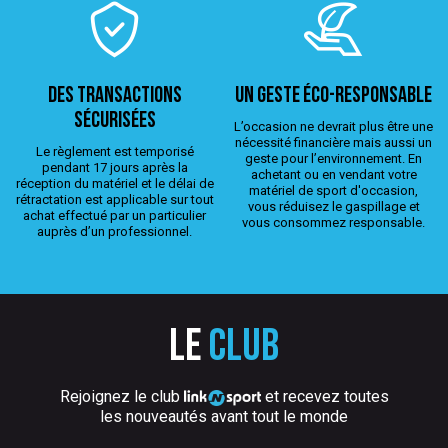
Des transactions
Un geste éco-responsable
sécurisées
L’occasion ne devrait plus être une
nécessité financière mais aussi un
Le règlement est temporisé
geste pour l’environnement. En
pendant 17 jours après la
achetant ou en vendant votre
réception du matériel et le délai de
matériel de sport d'occasion,
rétractation est applicable sur tout
vous réduisez le gaspillage et
achat effectué par un particulier
vous consommez responsable.
auprès d’un professionnel.
Le
club
Rejoignez le club
et recevez toutes
les nouveautés avant tout le monde