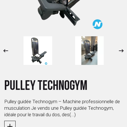
 ANTIGASPI
S DE COMBAT
S DE RAQUETTE
PULLEY TECHNOGYM
Pulley guidée Technogym – Machine professionnelle de
musculation Je vends une Pulley guidée Technogym,
idéale pour le travail du dos, des(...)