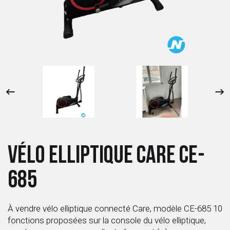
 ANTIGASPI
S DE COMBAT
S DE RAQUETTE
VÉLO ELLIPTIQUE CARE CE-
685
À vendre vélo elliptique connecté Care, modèle CE-685 10
fonctions proposées sur la console du vélo elliptique,