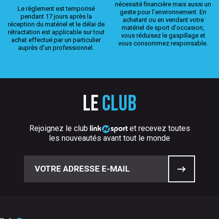
nécessité financière mais aussi un
Le règlement est temporisé
geste pour l’environnement. En
pendant 17 jours après la
achetant ou en vendant votre
réception du matériel et le délai de
matériel de sport d'occasion,
rétractation est applicable sur tout
vous réduisez le gaspillage et
achat effectué par un particulier
vous consommez responsable.
auprès d’un professionnel.
Le
club
Rejoignez le club
et recevez toutes
les nouveautés avant tout le monde