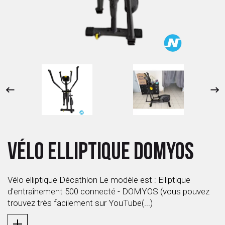
 ANTIGASPI
S DE COMBAT
S DE RAQUETTE
VÉLO ELLIPTIQUE DOMYOS
Vélo elliptique Décathlon Le modèle est : Elliptique
d'entraînement 500 connecté - DOMYOS (vous pouvez
trouvez très facilement sur YouTube(...)