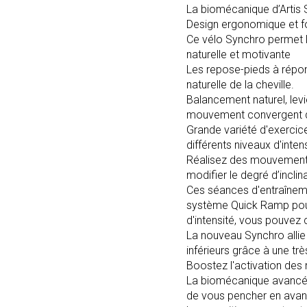
La biomécanique d’Artis
Design ergonomique et f
Ce vélo Synchro permet l
naturelle et motivante
Les repose-pieds à répon
naturelle de la cheville.
Balancement naturel, lev
mouvement convergent de
Grande variété d'exercic
différents niveaux d'inten
Réalisez des mouvements
modifier le degré d’inclin
Ces séances d'entraîneme
système Quick Ramp pour 
d'intensité, vous pouvez
La nouveau Synchro allie 
inférieurs grâce à une t
Boostez l'activation des
La biomécanique avancée
de vous pencher en avant