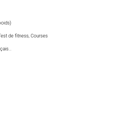
poids)
est de fitness, Courses
nçais…