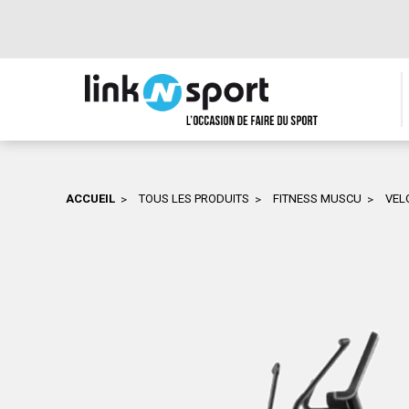

RETOUR
ALENT)
ION, PERFORMANCE
AIS
EMI-RIGIDE
HALTÈRE
ACCUEIL
TOUS LES PRODUITS
FITNESS MUSCU
VEL
E
BARRE
DISQUE
POIDS
)
RACK DE RANGEMENT D'HALTÈRES

N
AUTRE