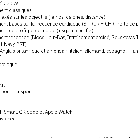
c) 330 W
ent classiques
és sur les objectifs (temps, calories, distance)
nt basés sur la fréquence cardiaque (3 - RCR – CHR, Perte de 
t de profil personnalisé (jusqu'a 6 profils)
nt tendance (Blocs Haut-Bas,Entraînement croisé, Sous-tests T
es 1 Navy PRT)
Anglais britannique et américain, italien, allemand, espagnol, Fra
f
ardiaque
Kit
 pour transport
th Smart, QR code et Apple Watch
distance