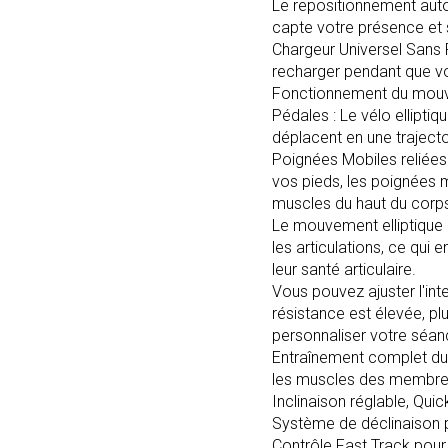
Le repositionnement autom
capte votre présence et
Chargeur Universel Sans F
recharger pendant que v
Fonctionnement du mouve
Pédales : Le vélo ellipti
déplacent en une trajecto
Poignées Mobiles reliées 
vos pieds, les poignées 
muscles du haut du corp
Le mouvement elliptique 
les articulations, ce qui
leur santé articulaire.
Vous pouvez ajuster l'int
résistance est élevée, pl
personnaliser votre séan
Entraînement complet du
les muscles des membres 
Inclinaison réglable, Qui
Système de déclinaison po
Contrôle Fast Track pour