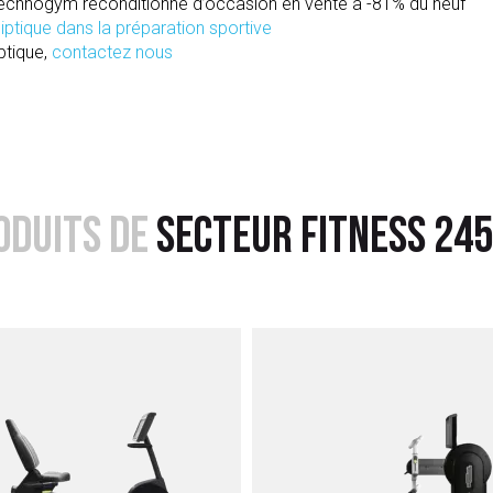
 Technogym reconditionné d’occasion en vente à -81% du neuf
iptique dans la préparation sportive
iptique,
contactez nous
ODUITS DE
SECTEUR FITNESS 24