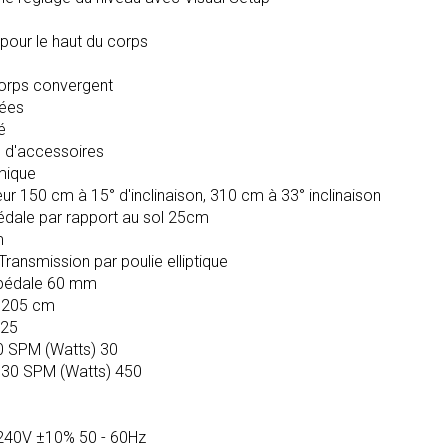
our le haut du corps
orps convergent
rées
é
u d'accessoires
mique
ur 150 cm à 15° d'inclinaison, 310 cm à 33° inclinaison
édale par rapport au sol 25cm
m
ransmission par poulie elliptique
a pédale 60 mm
 - 205 cm
 25
0 SPM (Watts) 30
130 SPM (Watts) 450
 240V ±10% 50 - 60Hz