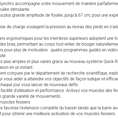
 Synchro accompagne votre mouvement de manière parfaitement
oulée stimulante
a plus grande amplitude de foulée, jusqu'à 67 cm, pour une exp
se de charge soulagent la pression au niveau des pieds en s'ada
iers ergonomiques pour les membres supérieurs adoptent une traje
s bras, permettant au corps tout entier de bouger naturelleme
es pour plus de motivation : quatre programmes guidés en vidéo
sité
 plus amples et plus variés grâce au nouveau système Quick 
aison en un instant.
nt conçues par le département de recherche scientifique, explo
vous aider à atteindre vos objectifs de façon ludique et effic
 chaque jour vous lancer de nouveaux défis.
facilité d'utilisation et performance. Activez vos muscles des 
rès grande variété de mouvements.
 muscles fessiers
 favorise l'extension complète du bassin tandis que la barre 
 pour obtenir une meilleure activation de vos muscles fessiers.