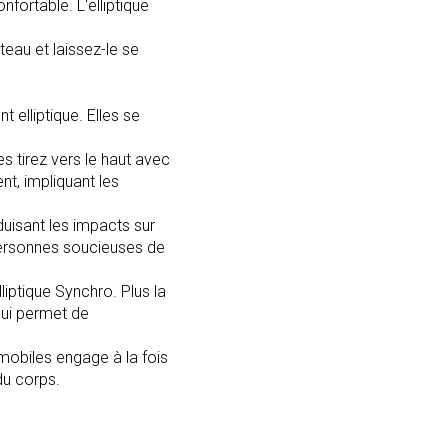
fortable. L'elliptique
teau et laissez-le se
elliptique. Elles se
s tirez vers le haut avec
t, impliquant les
uisant les impacts sur
s personnes soucieuses de
liptique Synchro. Plus la
qui permet de
obiles engage à la fois
du corps.