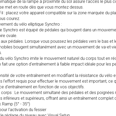
atique de la rampe à proximité du sol assure l'accès le plus con
 se met en route dès que vous montez dessus.
il : placez votre appareil compatible sur la zone marquée du pla
ous courez.
ment du vélo elliptique Synchro :
que Synchro est équipé de pédales qui bougent dans un mouvement 
ire ovale.
aux pédales. Lorsque vous poussez les pédales vers le bas et le
mobiles bougent simultanément avec un mouvement de va-et-vien
s.
du vélo Synchro imite le mouvement naturel du corps tout en réd
 en fait une option d'entraînement à faible impact idéale pour le
ensité de votre entraînement en modifiant la résistance du vélo el
us l'effort requis pour effectuer le mouvement est important, ce 
ce d'entraînement en fonction de vos objectifs.
 corps : Le mouvement simultané des pédales et des poignées m
inférieurs et supérieurs, offrant ainsi un entraînement complet 
ck Ramp (5° - 35°)
ur l'activation du fessier
 le réglage du niveau avec Visual Setup