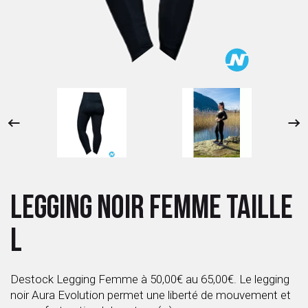
 ANTIGASPI
S DE COMBAT
S DE RAQUETTE
LEGGING NOIR FEMME TAILLE
L
Destock Legging Femme à 50,00€ au 65,00€. Le legging
noir Aura Evolution permet une liberté de mouvement et