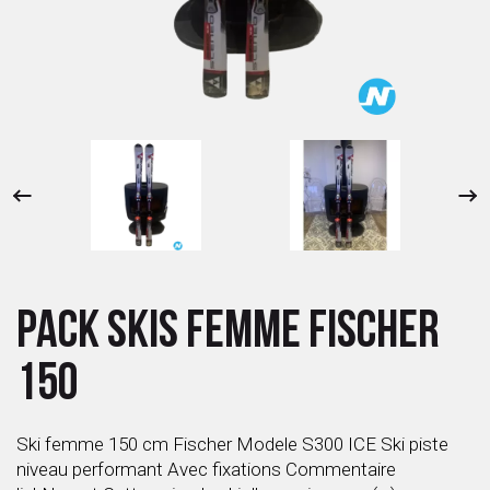
 ANTIGASPI
S DE COMBAT
S DE RAQUETTE
PACK SKIS FEMME FISCHER
150
Ski femme 150 cm Fischer Modele S300 ICE Ski piste
niveau performant Avec fixations Commentaire