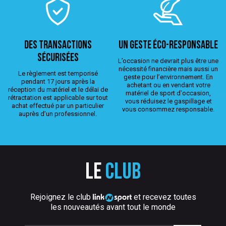
Des transactions
Un geste éco-responsable
sécurisées
L’occasion ne devrait plus être une
nécessité financière mais aussi un
Le règlement est temporisé
geste pour l’environnement. En
pendant 17 jours après la
achetant ou en vendant votre
réception du matériel et le délai de
matériel de sport d'occasion,
rétractation est applicable sur tout
vous réduisez le gaspillage et
achat effectué par un particulier
vous consommez responsable.
auprès d’un professionnel.
Le
club
Rejoignez le club
et recevez toutes
les nouveautés avant tout le monde