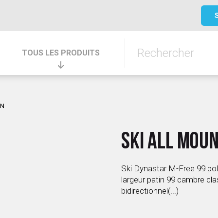
TOUS LES PRODUITS
IN
SKI ALL MOU
Ski Dynastar M-Free 99 pol
largeur patin 99 cambre cl
bidirectionnel(...)