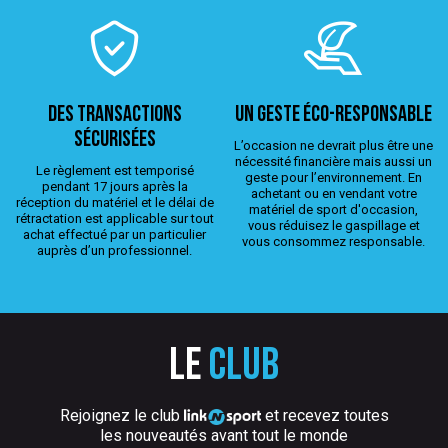
Des transactions
Un geste éco-responsable
sécurisées
L’occasion ne devrait plus être une
nécessité financière mais aussi un
Le règlement est temporisé
geste pour l’environnement. En
pendant 17 jours après la
achetant ou en vendant votre
réception du matériel et le délai de
matériel de sport d'occasion,
rétractation est applicable sur tout
vous réduisez le gaspillage et
achat effectué par un particulier
vous consommez responsable.
auprès d’un professionnel.
Le
club
Rejoignez le club
et recevez toutes
les nouveautés avant tout le monde