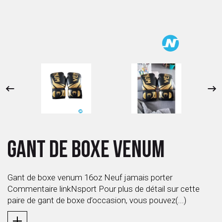
 ANTIGASPI
S DE COMBAT
S DE RAQUETTE
GANT DE BOXE VENUM
Gant de boxe venum 16oz Neuf jamais porter
Commentaire linkNsport Pour plus de détail sur cette
paire de gant de boxe d’occasion, vous pouvez(...)